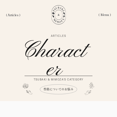
( Menu )
( Articles )
ARTICLES
ホーム
Home
Charact
私たちについて
About
Er
記事一覧
Articles
TSUBAKI & MIMOZA‘S CATEGORY
Category
カテゴリー
性格についてのお悩み
Love Articles
恋愛にまつわる記事
Life Articles
生き方にまつわる記事
Work Articles
仕事にまつわるの記事