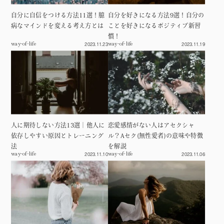
自分に自信をつける方法11選！臆
自分を好きになる方法9選！自分の
病なマインドを変える考え方とは
ことを好きになるポジティブ新習
慣！
2023.11.23
2023.11.19
way-of-life
way-of-life
人に期待しない方法13選｜他人に
恋愛感情がない人はアセクシャ
依存しやすい原因とトレーニング
ル？Aセク(無性愛者)の意味や特徴
法
を解説
2023.11.10
2023.11.06
way-of-life
way-of-life