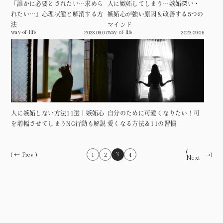
「誰かに必要とされたい…求めら
人に嫉妬してしまう…嫉妬深い・
れたい…」心理状態と解消する方
嫉妬心が強い原因＆改善する5つの
法
マインド
2023.09.07
2023.09.06
way-of-life
way-of-life
人に嫉妬しない方法11選｜嫉妬心
自分のために可愛くなりたい！可
を増幅させてしまうNG行動も解説
愛くなる方法＆11の習慣
(
3
(
1
2
4
Next