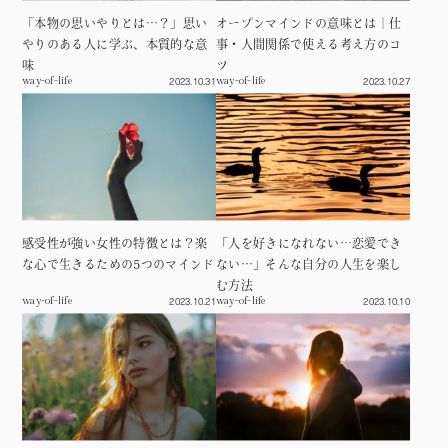
「本物の思いやりとは…？」思い
オープンマインドの意味とは｜仕
やりのある人に学ぶ、本質的な意
事・人間関係で使える考え方のコ
味
ツ
2023.10.31
2023.10.27
way-of-life
way-of-life
感受性が強い女性の特徴とは？楽
「人を好きになれない…恋愛でき
な心で生きるための5つのマインド
ない…」そんな自分の人生を楽し
む方法
2023.10.21
2023.10.10
way-of-life
way-of-life