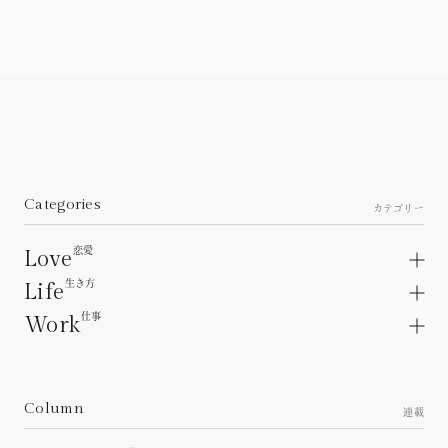
Categories
カテゴリー
恋愛
Love
生き方
Love articles.
Life
About a lover.
仕事
Life articles.
Work
Unrequited love.
Interpersonal relations.
Work articles.
Heartbreak.
Family Relationships.
Workplace.
Personality concerns.
Working relationships.
Column
About the future.
連載
Career.
Living as a woman.