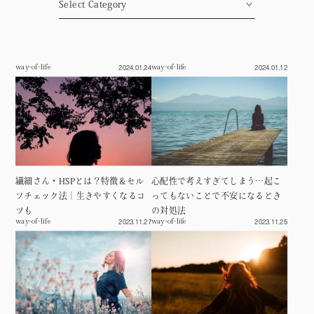
Column
連載
2024.01.24
2024.01.12
way-of-life
way-of-life
心揺れる瞬間たち
Moment
繊細な私の見る世界
Sensitvie
これが私だから
Myself
自分だけの人生じゃないこと
Life
繊細さん・HSPとは？特徴＆セル
心配性で考えすぎてしまう…起こ
フチェック法｜生きやすくなるコ
ってもないことで不安になるとき
ツも
の対処法
2023.11.27
2023.11.25
way-of-life
way-of-life