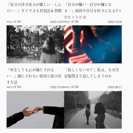
「気分の浮き沈みが激しい…しん
「自分が嫌い…自分が嫌にな
どい…」すぐできる対処法＆習慣
る…」原因や自分を好きになる7つ
のヒントとは
2023.10.07
2023.10.06
way-of-life
way-of-life
「何をしても心が満たされな
「寂しくないの？」私は、なぜ否
い…」満たされない原因と抜け出
定疑問文で話してしまうのか
す方法
2023.10.06
2023.09.27
way-of-life
way-of-life