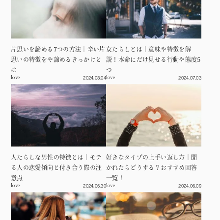
片思いを諦める7つの方法｜辛い片
女たらしとは｜意味や特徴を解
思いの特徴をや諦めるきっかけと
説！本命にだけ見せる行動や態度5
は
つ
2024.08.04
2024.07.03
love
love
人たらしな男性の特徴とは｜モテ
好きなタイプの上手い返し方｜聞
る人の恋愛傾向と付き合う際の注
かれたらどうする？おすすめ回答
意点
一覧！
2024.06.30
2024.06.09
love
love