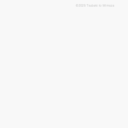
©︎2025 Tsubaki to Mimoza