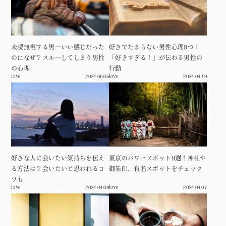
未読無視する男…いい感じだった
好きでたまらない男性心理9つ｜
のになぜ？スルーしてしまう男性
「好きすぎる！」が伝わる男性の
の心理
行動
2024.06.05
2024.04.19
love
love
好きな人に会いたい気持ちを伝え
東京のパワースポット9選！神社や
る方法は？会いたいと思われるコ
御朱印、有名スポットをチェック
ツも
2024.04.09
2024.04.07
love
love