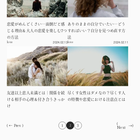
恋愛がめんどくさい…面倒だと感
ありのままの自分でいたい…どう
じる理由＆大人の恋愛を楽しむ7つ
すればいい？自分を見つめ直す方
の方法
法
2024.02.13
2024.02.11
love
love
友達以上恋人未満とは｜関係を続
尽くす女性はダメなの？尽くす人
ける相手の心理＆付き合うきっか
の特徴や恋愛における注意点とは
け
(
2
(
1
3
Next