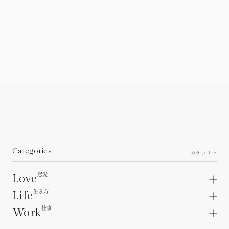
Categories
カテゴリー
恋愛
Love
生き方
Life
Love articles.
About a lover.
仕事
Work
Life articles.
Unrequited love.
Interpersonal relations.
Work articles.
Heartbreak.