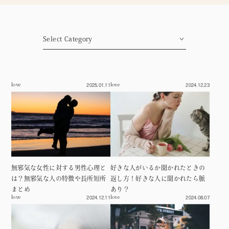
Column
連載
心揺れる瞬間たち
Moment
繊細な私の見る世界
2025.01.11
2024.12.23
love
love
Sensitvie
これが私だから
Myself
自分だけの人生じゃないこと
Life
無邪気な女性に対する男性心理と
好きな人がいるか聞かれたときの
は？無邪気な人の特徴や長所短所
返し方！好きな人に聞かれたら脈
まとめ
あり？
2024.12.11
2024.08.07
love
love