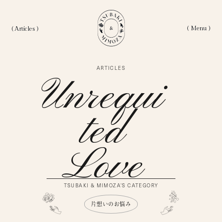
( Menu )
( Articles )
ARTICLES
ホーム
Home
Unrequi
私たちについて
About
Ted
記事一覧
Articles
Love
Category
カテゴリー
Love Articles
TSUBAKI & MIMOZA‘S CATEGORY
恋愛にまつわる記事
Life Articles
生き方にまつわる記事
片想いのお悩み
Work Articles
仕事にまつわるの記事