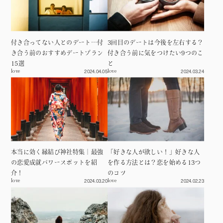
付き合ってない人とのデート…付
3回目のデートは今後を左右する？
き合う前のおすすめデートプラン
付き合う前に気をつけたい9つのこ
15選
と
2024.04.05
2024.03.24
love
love
本当に効く縁結び神社特集｜最強
「好きな人が欲しい！」好きな人
の恋愛成就パワースポットを紹
を作る方法とは？恋を始める13つ
介！
のコツ
2024.03.20
2024.02.23
love
love