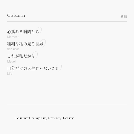
Family Relationships.
Workplace.
Personality concerns.
Working relationships.
Column
About the future.
連載
Career.
Living as a woman.
Lifestyle concerns.
心揺れる瞬間たち
Moment
繊細な私の見る世界
Sensitvie
これが私だから
Myself
自分だけの人生じゃないこと
Life
Contact
Company
Privacy Policy