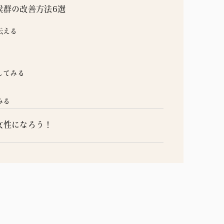
候群の改善方法6選
伝える
してみる
みる
女性になろう！