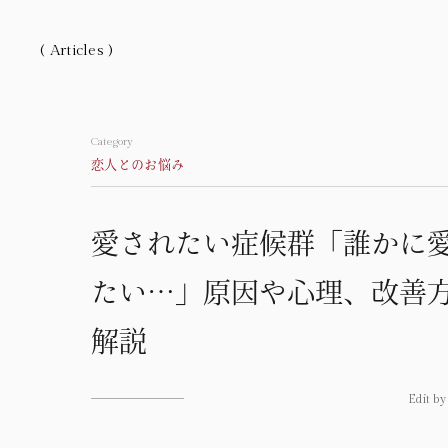
( Articles )
Category
ホーム
Home
恋人とのお悩み
私たちについて
About
愛されたい症候群「誰かに
記事一覧
Articles
たい…」原因や心理、改善
解説
Category
Edit 
Love Articles
恋愛にまつわる記事