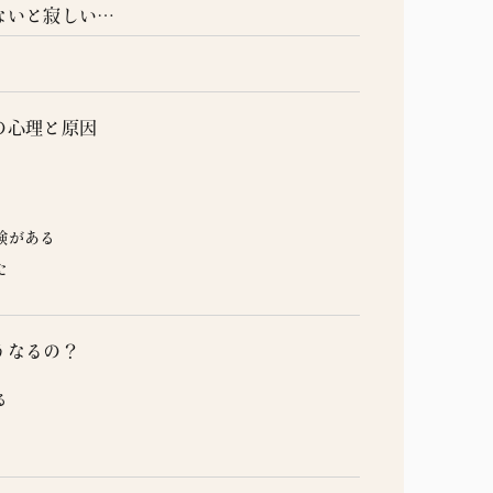
ないと寂しい…
の心理と原因
験がある
た
うなるの？
る