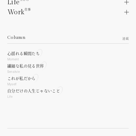
Life
Love articles.
About a lover.
仕事
Work
Life articles.
Unrequited love.
Interpersonal relations.
Work articles.
Heartbreak.
Family Relationships.
Workplace.
Personality concerns.
Working relationships.
Column
About the future.
連載
Career.
Living as a woman.
Lifestyle concerns.
心揺れる瞬間たち
Moment
繊細な私の見る世界
Sensitvie
これが私だから
Myself
自分だけの人生じゃないこと
Life