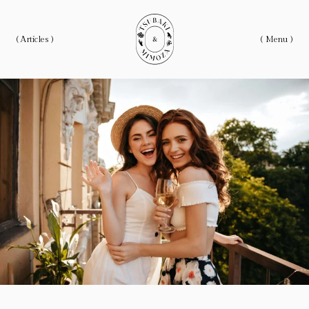
( Articles )
( Menu )
ホーム
Home
私たちについて
About
記事一覧
Articles
Category
カテゴリー
Love Articles
恋愛にまつわる記事
Life Articles
生き方にまつわる記事
Work Articles
仕事にまつわるの記事