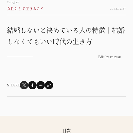
Category
女性として生きること
2023.07.27
Column
連載
結婚しないと決めている人の特徴｜結婚
心揺れる瞬間たち
Moment
しなくてもいい時代の生き方
繊細な私の見る世界
Sensitvie
Edit by mayan
これが私だから
Myself
自分だけの人生じゃないこと
Life
SHARE
目次