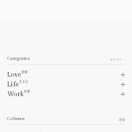
Categories
カテゴリー
恋愛
Love
生き方
Love articles.
Life
About a lover.
仕事
Life articles.
Work
Unrequited love.
Interpersonal relations.
Work articles.
Heartbreak.
Family Relationships.
Workplace.
Personality concerns.
Working relationships.
Column
About the future.
連載
Career.
Living as a woman.