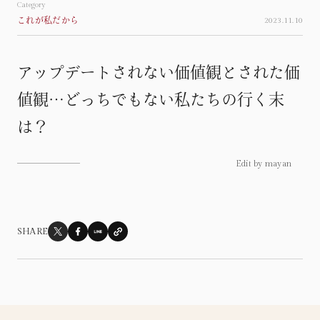
Category
これが私だから
2023.11.10
Column
連載
アップデートされない価値観とされた価
心揺れる瞬間たち
Moment
値観…どっちでもない私たちの行く末
繊細な私の見る世界
は？
Sensitvie
これが私だから
Myself
Edit by mayan
自分だけの人生じゃないこと
Life
SHARE