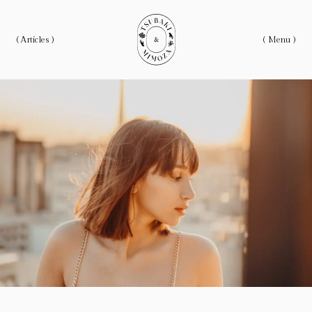
( Articles )
( Menu )
ホーム
Home
私たちについて
About
記事一覧
Articles
Category
カテゴリー
Love Articles
恋愛にまつわる記事
Life Articles
生き方にまつわる記事
Work Articles
仕事にまつわるの記事