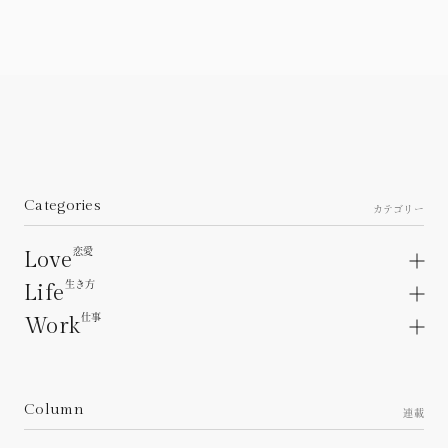
Categories
カテゴリー
恋愛
Love
生き方
Love articles.
Life
About a lover.
仕事
Life articles.
Work
Unrequited love.
Interpersonal relations.
Work articles.
Heartbreak.
Family Relationships.
Workplace.
Personality concerns.
Working relationships.
Column
About the future.
連載
Career.
Living as a woman.