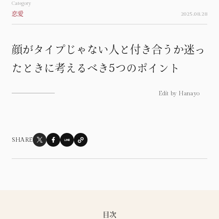
Category
恋愛
2025.08.28
Column
連載
顔がタイプじゃない人と付き合うか迷っ
心揺れる瞬間たち
Moment
たときに考えるべき5つのポイント
繊細な私の見る世界
Sensitvie
Edit by Hanayo
これが私だから
Myself
自分だけの人生じゃないこと
Life
SHARE
目次