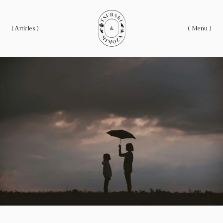
( Articles )
( Menu )
ホーム
Home
私たちについて
About
記事一覧
Articles
Category
カテゴリー
Love Articles
恋愛にまつわる記事
Life Articles
生き方にまつわる記事
Work Articles
仕事にまつわるの記事