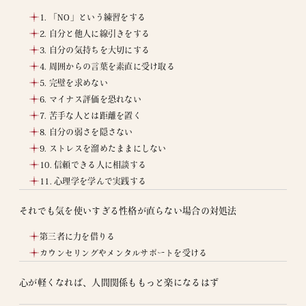
1. 「NO」という練習をする
2. 自分と他人に線引きをする
3. 自分の気持ちを大切にする
4. 周囲からの言葉を素直に受け取る
5. 完璧を求めない
6. マイナス評価を恐れない
7. 苦手な人とは距離を置く
8. 自分の弱さを隠さない
9. ストレスを溜めたままにしない
10. 信頼できる人に相談する
11. 心理学を学んで実践する
それでも気を使いすぎる性格が直らない場合の対処法
第三者に力を借りる
カウンセリングやメンタルサポートを受ける
心が軽くなれば、人間関係ももっと楽になるはず