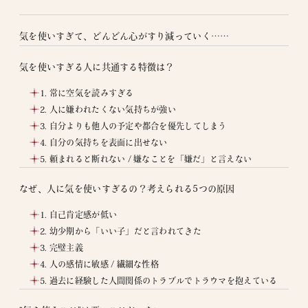
気を使いすぎて、どんどん心がすり減っていく……
気を使いすぎる人に共通する特徴は？
1. 常に空気を読みすぎる
2. 人に嫌われたくない気持ちが強い
3. 自分よりも他人の予定や都合を優先してしまう
4. 自分の気持ちを表面に出せない
5. 頼まれると断れない / 嫌なことを「嫌だ」と言えない
なぜ、人に気を使いすぎるの？考えられる5つの原因
1. 自己肯定感が低い
2. 幼少期から「いい子」だと言われてきた
3. 完璧主義
4. 人の感情に敏感 / 繊細な性格
5. 過去に経験した人間関係のトラブルでトラウマを抱えている