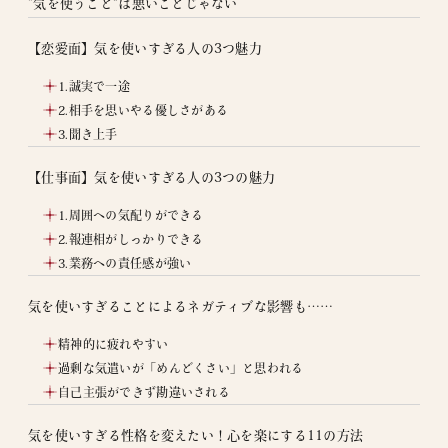
“気を使うこと”は悪いことじゃない
【恋愛面】気を使いすぎる人の3つ魅力
1.誠実で一途
2.相手を思いやる優しさがある
3.聞き上手
【仕事面】気を使いすぎる人の3つの魅力
1.周囲への気配りができる
2.報連相がしっかりできる
3.業務への責任感が強い
気を使いすぎることによるネガティブな影響も……
精神的に疲れやすい
過剰な気遣いが「めんどくさい」と思われる
自己主張ができず勘違いされる
気を使いすぎる性格を変えたい！心を楽にする11の方法