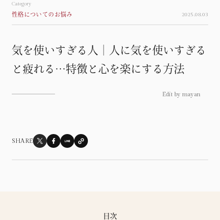
Category
性格についてのお悩み
2025.08.03
Column
連載
気を使いすぎる人｜人に気を使いすぎる
心揺れる瞬間たち
Moment
と疲れる…特徴と心を楽にする方法
繊細な私の見る世界
Sensitvie
Edit by mayan
これが私だから
Myself
自分だけの人生じゃないこと
Life
SHARE
目次